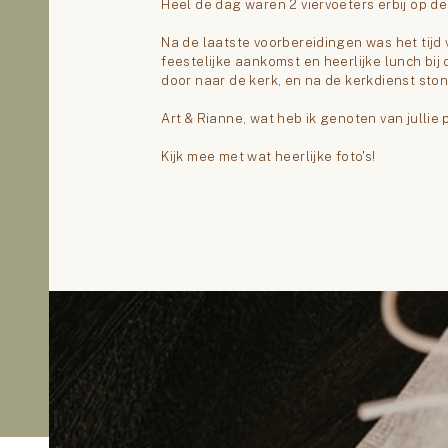
Ruim 12 jaar geleden ontdekte ik mijn passie voor 
tot op de dag van vandaag bijzonder dat ik fotog
noemen en dat ik zoveel mooie momenten mag va
@sjaninefotografie